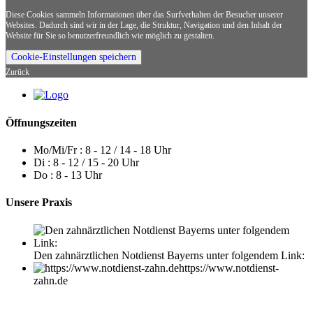
Diese Cookies sammeln Informationen über das Surfverhalten der Besucher unserer
Websites. Dadurch sind wir in der Lage, die Struktur, Navigation und den Inhalt der
Website für Sie so benutzerfreundlich wie möglich zu gestalten.
Cookie-Einstellungen speichern
Zurück
Öffnungszeiten
Mo/Mi/Fr : 8 - 12 / 14 - 18 Uhr
Di : 8 - 12 / 15 - 20 Uhr
Do : 8 - 13 Uhr
Unsere
Praxis
Den zahnärztlichen Notdienst Bayerns unter folgendem Link:
https://www.notdienst-
zahn.de
Impressum
-
Datenschutzerklärung
-
Sitemap
-
Web by Webdesign